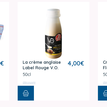
€
La crème anglaise
4,00
€
C
Label Rouge V.O.
F
50cl
5
découvrir
dé