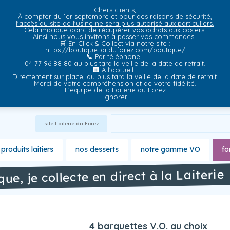
Chers clients,
À compter du 1er septembre et pour des raisons de sécurité,
l'accès au site de l'usine ne sera plus autorisé aux particuliers.
Cela implique donc de récupérer vos achats aux casiers.
Ainsi nous vous invitons à passer vos commandes :
🛒
En Click & Collect via notre site
:
https://boutique.laitduforez.com/boutique/
📞
Par téléphone
:
04 77 96 88 80 au plus tard la veille de la date de retrait.
🏢
À l'accueil
:
Directement sur place, au plus tard la veille de la date de retrait.
Merci de votre compréhension et de votre fidélité.
L’équipe de la Laiterie du Forez
Ignorer
site Laiterie du Forez
produits laitiers
nos desserts
notre gamme VO
fo
ique, je collecte en direct à la Laiterie
4 barquettes V.O. au choix