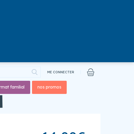
ME CONNECTER
rmat familial
nos promos