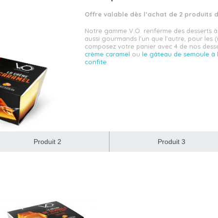
Offre valable dès l’achat de 2 produits di
Notre gamme V.O. renferme des desserts à
aussi gourmands l’un que l’autre, pour les 
composez votre panier avec 4 de nos dess
crème caramel
ou
le gâteau de semoule à 
confite
.
Produit 2
Produit 3