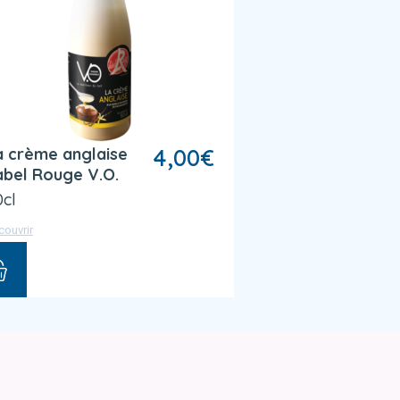
a crème anglaise
4,00
€
abel Rouge V.O.
0cl
couvrir