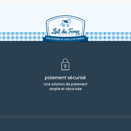
paiement sécurisé
Une solution de paiement
simple et sécurisée
s desserts
notre gamme VO
format familial
nos promos
contact
politiqu