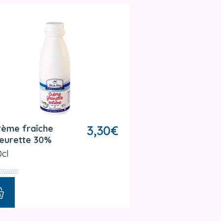
rème fraîche
3,30
€
leurette 30%
0cl
couvrir