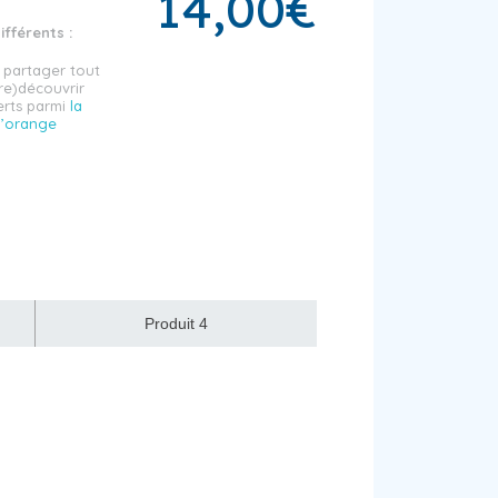
14,00
€
fférents :
 partager tout
(re)découvrir
erts parmi
la
l’orange
Produit 4