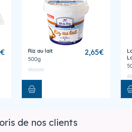
€
Riz au lait
2,65
€
L
L
500g
5
découvrir
dé
oris de nos clients