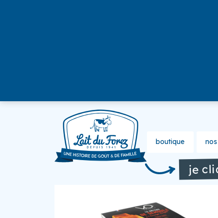
boutique
nos 
je cl