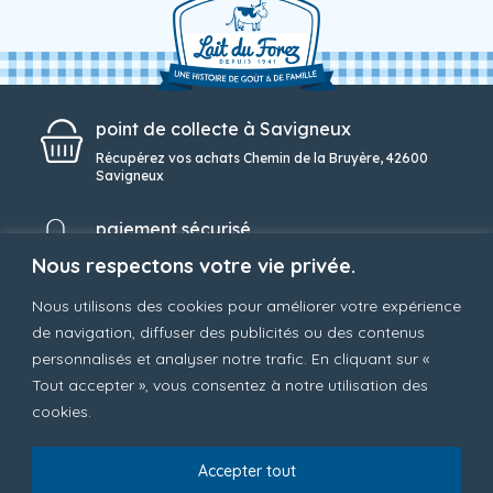
point de collecte à Savigneux
Récupérez vos achats Chemin de la Bruyère, 42600
Savigneux
paiement sécurisé
Une solution de paiement simple et sécurisée
Nous respectons votre vie privée.
Nous utilisons des cookies pour améliorer votre expérience
service client
de navigation, diffuser des publicités ou des contenus
Notre service client toujours à votre écoute au 04 77
96 88 80
personnalisés et analyser notre trafic. En cliquant sur «
Tout accepter », vous consentez à notre utilisation des
cookies.
boutique
nos produits laitiers
nos desserts
notre gamme VO
Accepter tout
format familial
nos promos
contact
politique de confidentialité