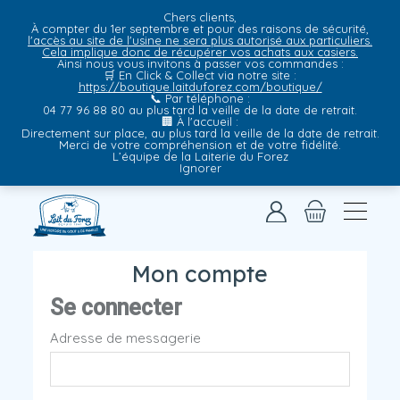
Chers clients,
À compter du 1er septembre et pour des raisons de sécurité,
l'accès au site de l'usine ne sera plus autorisé aux particuliers.
Cela implique donc de récupérer vos achats aux casiers.
Ainsi nous vous invitons à passer vos commandes :
🛒
En Click & Collect via notre site
:
https://boutique.laitduforez.com/boutique/
📞
Par téléphone
:
04 77 96 88 80 au plus tard la veille de la date de retrait.
🏢
À l'accueil
:
Directement sur place, au plus tard la veille de la date de retrait.
Merci de votre compréhension et de votre fidélité.
L’équipe de la Laiterie du Forez
Ignorer
Mon compte
Se connecter
Adresse de messagerie