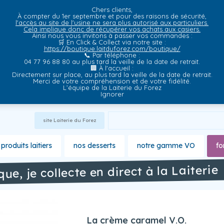
Chers clients,
À compter du 1er septembre et pour des raisons de sécurité,
l'accès au site de l'usine ne sera plus autorisé aux particuliers.
Cela implique donc de récupérer vos achats aux casiers.
Ainsi nous vous invitons à passer vos commandes :
🛒
En Click & Collect via notre site
:
https://boutique.laitduforez.com/boutique/
📞
Par téléphone
:
04 77 96 88 80 au plus tard la veille de la date de retrait.
🏢
À l'accueil
:
Directement sur place, au plus tard la veille de la date de retrait.
Merci de votre compréhension et de votre fidélité.
L’équipe de la Laiterie du Forez
Ignorer
site Laiterie du Forez
produits laitiers
nos desserts
notre gamme VO
fo
ique, je collecte en direct à la Laiterie
La crème caramel V.O.