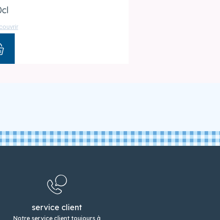
0cl
couvrir
service client
Notre service client toujours à