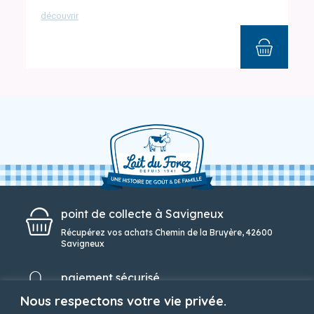
découvrir
point de collecte à Savigneux
Récupérez vos achats Chemin de la Bruyère, 42600
Savigneux
paiement sécurisé
Une solution de paiement simple et sécurisée
Nous respectons votre vie privée.