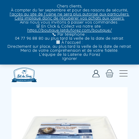
Chers clients,
À compter du 1er septembre et pour des raisons de sécurité,
l'accès au site de l'usine ne sera plus autorisé aux particuliers.
Cela implique donc de récupérer vos achats aux casiers.
Ainsi nous vous invitons à passer vos commandes :
🛒
En Click & Collect via notre site
:
https://boutique.laitduforez.com/boutique/
📞
Par téléphone
:
04 77 96 88 80 au plus tard la veille de la date de retrait.
🏢
À l'accueil
:
Directement sur place, au plus tard la veille de la date de retrait.
Merci de votre compréhension et de votre fidélité.
L’équipe de la Laiterie du Forez
Ignorer