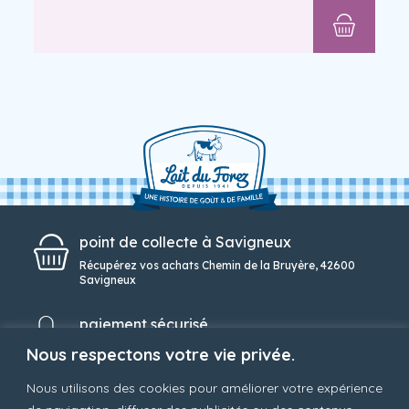
point de collecte à Savigneux
Récupérez vos achats Chemin de la Bruyère, 42600
Savigneux
paiement sécurisé
Une solution de paiement simple et sécurisée
Nous respectons votre vie privée.
Nous utilisons des cookies pour améliorer votre expérience
service client