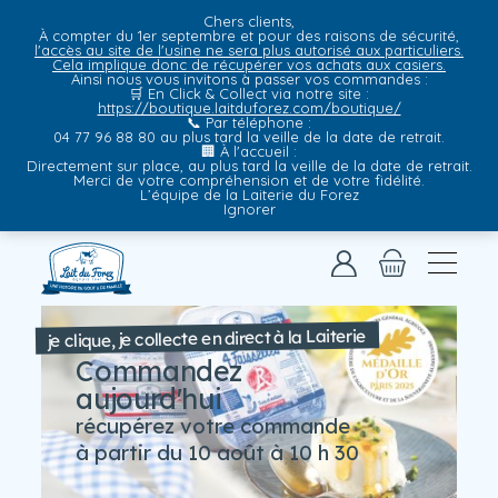
Chers clients,
À compter du 1er septembre et pour des raisons de sécurité,
l'accès au site de l'usine ne sera plus autorisé aux particuliers.
Cela implique donc de récupérer vos achats aux casiers.
Ainsi nous vous invitons à passer vos commandes :
🛒
En Click & Collect via notre site
:
https://boutique.laitduforez.com/boutique/
📞
Par téléphone
:
04 77 96 88 80 au plus tard la veille de la date de retrait.
🏢
À l'accueil
:
Directement sur place, au plus tard la veille de la date de retrait.
Merci de votre compréhension et de votre fidélité.
L’équipe de la Laiterie du Forez
Ignorer
je clique, je collecte en direct à la Laiterie
Commandez
aujourd'hui
récupérez votre commande
à partir du 10 août à 10 h 30