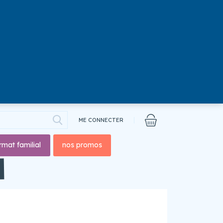
ME CONNECTER
rmat familial
nos promos