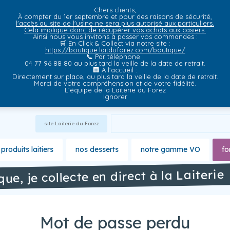
Chers clients,
À compter du 1er septembre et pour des raisons de sécurité,
l'accès au site de l'usine ne sera plus autorisé aux particuliers.
Cela implique donc de récupérer vos achats aux casiers.
Ainsi nous vous invitons à passer vos commandes :
🛒
En Click & Collect via notre site
:
https://boutique.laitduforez.com/boutique/
📞
Par téléphone
:
04 77 96 88 80 au plus tard la veille de la date de retrait.
🏢
À l'accueil
:
Directement sur place, au plus tard la veille de la date de retrait.
Merci de votre compréhension et de votre fidélité.
L’équipe de la Laiterie du Forez
Ignorer
site Laiterie du Forez
produits laitiers
nos desserts
notre gamme VO
fo
ique, je collecte en direct à la Laiterie
Mot de passe perdu