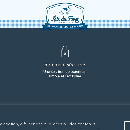
paiement sécurisé
Une solution de paiement
simple et sécurisée
s desserts
notre gamme VO
format familial
nos promos
contact
politiqu
32 Décembre l'agence de communication
avigation, diffuser des publicités ou des contenus