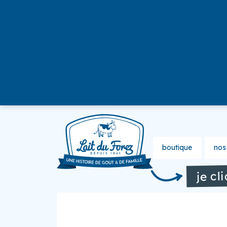
boutique
nos 
je cl