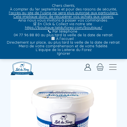
Chers clients,
À compter du 1er septembre et pour des raisons de sécurité,
l'accès au site de l'usine ne sera plus autorisé aux particuliers.
Cela implique donc de récupérer vos achats aux casiers.
Ainsi nous vous invitons à passer vos commandes :
🛒
En Click & Collect via notre site
:
https://boutique.laitduforez.com/boutique/
📞
Par téléphone
:
04 77 96 88 80 au plus tard la veille de la date de retrait.
🏢
À l'accueil
:
Directement sur place, au plus tard la veille de la date de retrait.
Merci de votre compréhension et de votre fidélité.
L’équipe de la Laiterie du Forez
Ignorer