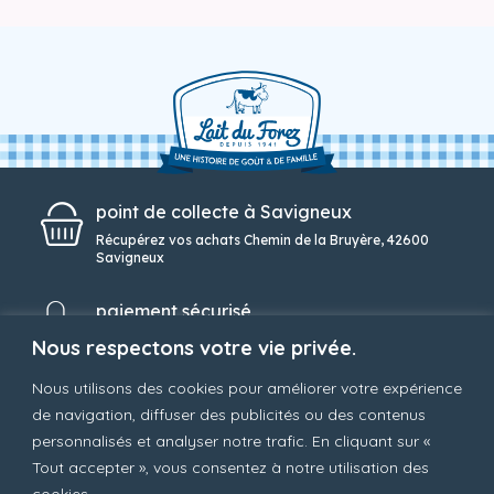
point de collecte à Savigneux
Récupérez vos achats Chemin de la Bruyère, 42600
Savigneux
paiement sécurisé
Une solution de paiement simple et sécurisée
Nous respectons votre vie privée.
Nous utilisons des cookies pour améliorer votre expérience
service client
de navigation, diffuser des publicités ou des contenus
Notre service client toujours à votre écoute au 04 77
personnalisés et analyser notre trafic. En cliquant sur «
96 88 80
Tout accepter », vous consentez à notre utilisation des
cookies.