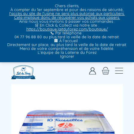
Chers clients,
À compter du 1er septembre et pour des raisons de sécurité,
l'accès au site de l'usine ne sera plus autorisé aux particuliers.
Cela implique donc de récupérer vos achats aux casiers.
Ainsi nous vous invitons à passer vos commandes :
🛒
En Click & Collect via notre site
:
https://boutique.laitduforez.com/boutique/
📞
Par téléphone
:
04 77 96 88 80 au plus tard la veille de la date de retrait.
🏢
À l'accueil
:
Directement sur place, au plus tard la veille de la date de retrait.
Merci de votre compréhension et de votre fidélité.
L’équipe de la Laiterie du Forez
Ignorer